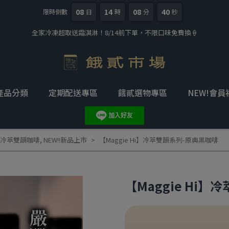
08
14
08
38
限時倒數
日
時
分
秒
全家冷凍超取送霜淇淋！8/14前下單，不限口味免費換🍦
產品分類
定期配送專區
餓貳選物專區
NEW!會員
hi｜冷萃雙韻咖啡
,
NEW!!新品上市
【Maggie Hi】冷萃雙韻系列-原典黑咖啡
【Maggie Hi