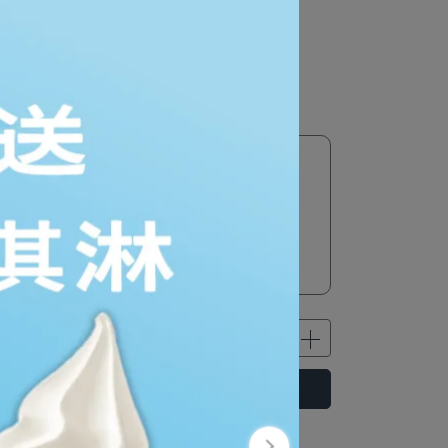
unch 咖啡訂閱制
已售完，貨到通知我