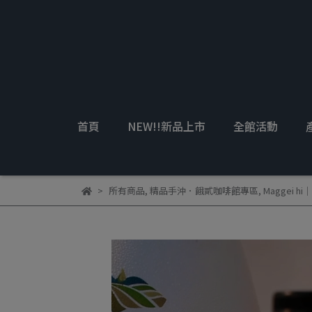
首頁
NEW!!新品上市
全館活動
所有商品
,
精品手沖．餓貳咖啡館專區
,
Maggei 