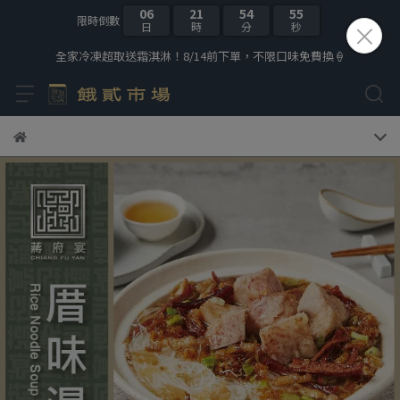
06
21
54
53
限時倒數
日
時
分
秒
全家冷凍超取送霜淇淋！8/14前下單，不限口味免費換🍦