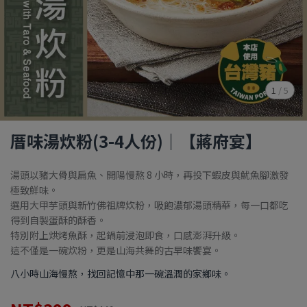
1
/
5
厝味湯炊粉(3-4人份)｜【蔣府宴】
湯頭以豬大骨與扁魚、開陽慢熬 8 小時，再投下蝦皮與魷魚腳激發
極致鮮味。
選用大甲芋頭與新竹佛祖牌炊粉，吸飽濃郁湯頭精華，每一口都吃
得到自製蛋酥的酥香。
特別附上烘烤魚酥，起鍋前浸泡即食，口感澎湃升級。
這不僅是一碗炊粉，更是山海共舞的古早味饗宴。
八小時山海慢熬，找回記憶中那一碗溫潤的家鄉味。