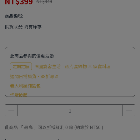
NT$399
NT$449
商品編號:
供貨狀況:
尚有庫存
此商品參與的優惠活動
團圓宴客生活｜蔣府宴鍋物 × 家宴料理
定期定額
週間日常補貨．88折專區
義大利麵純醬包
怪獸披薩
85折加購｜餓貳咖啡館
9折加購｜經典舒肥單品
冷氣房牛肉麵節
此商品 「 最高 」可以折抵紅利
0
點 (約等於
NT$0
)
咖啡館開張慶典滿額禮