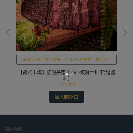
讓你自己煎，也不會失手的舒肥板腱牛排，嫩到懷疑
人森！
力
【餓貳市場】舒肥美國choice板腱牛排(附贈醬
料)
NT$399
加入購物車
關於我們