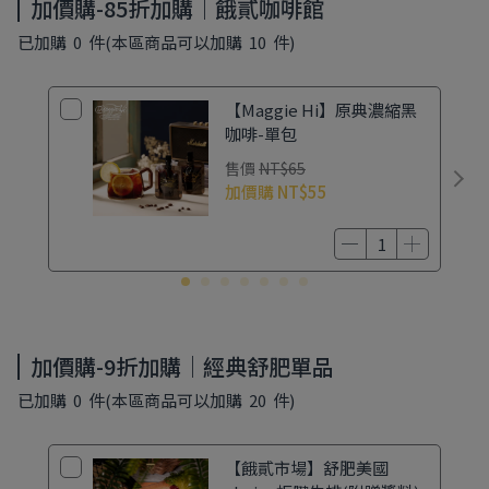
加價購-85折加購｜餓貳咖啡館
初夏露營季滿額禮
已加購
0
件
(本區商品可以加購
10
件)
【Maggie Hi】原典濃縮黑
咖啡-單包
售價
NT$65
加價購
NT$55
加價購-9折加購｜經典舒肥單品
已加購
0
件
(本區商品可以加購
20
件)
【餓貳市場】舒肥美國