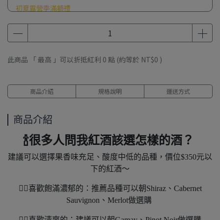
初夏露營季滿額禮
此商品 「 最高 」可以折抵紅利
0
點 (約等於
NT$0
)
商品介紹
規格說明
運送方式
商品介紹
🍾很多人問我紅酒該選怎樣的酒？
建議可以選擇果香味充足、酸度中低的品種，價位$350元以
下的紅酒～
❤️‍🔥喜歡飽滿濃郁的：推薦品種可以朝Shiraz、Cabernet
Sauvignon、Merlot做選購
❤️‍🔥喜歡清爽的：建議可以朝Gamay、Pinot Noir做選購