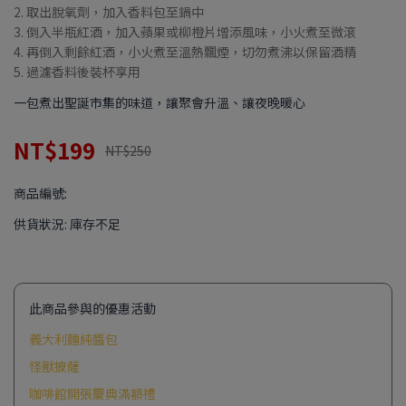
2. 取出脫氧劑，加入香料包至鍋中
3. 倒入半瓶紅酒，加入蘋果或柳橙片增添風味，小火煮至微滾
4. 再倒入剩餘紅酒，小火煮至溫熱飄煙，切勿煮沸以保留酒精
5. 過濾香料後裝杯享用
一包煮出聖誕市集的味道，讓聚會升溫、讓夜晚暖心
NT$199
NT$250
商品編號:
供貨狀況:
庫存不足
此商品參與的優惠活動
義大利麵純醬包
怪獸披薩
咖啡館開張慶典滿額禮