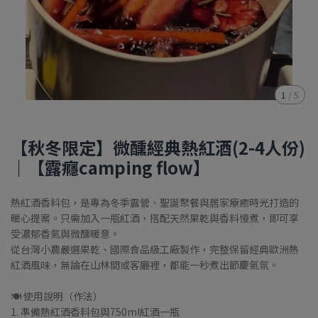
1
/
5
【秋冬限定】微醺經典熱紅酒(2-4人份)
｜【露癮camping flow】
熱紅酒香料包，是專為冬季露營、聖誕聚餐與居家療癒時光打造的
暖心提案。只需加入一瓶紅酒，搭配天然果乾與香料慢煮，即可享
受濃郁香氣與微醺暖意。
從台灣小農嚴選果乾、國際食品級工廠製作，完整保留經典歐洲熱
紅酒風味，無論在山林間或客廳裡，都能一秒煮出節慶氣氛。
🍽 使用說明（作法）
1. 準備熱紅酒香料包與750ml紅酒一瓶