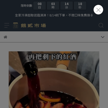
08
03
14
17
限時倒數
日
時
分
秒
全家冷凍超取送霜淇淋！8/14前下單，不限口味免費換🍦