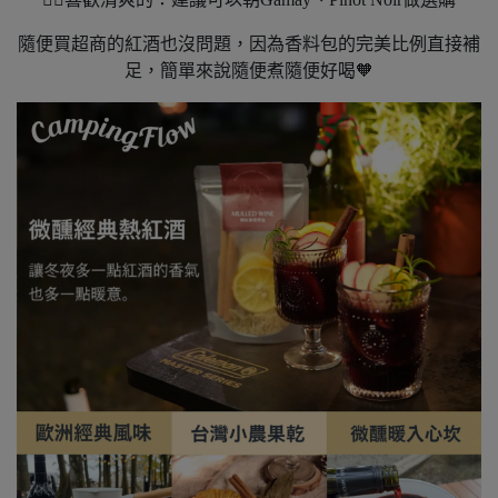
隨便買超商的紅酒也沒問題，因為香料包的完美比例直接補
足，簡單來說隨便煮隨便好喝🧡