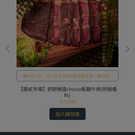
讓你自己煎，也不會失手的舒肥板腱牛排，嫩到懷疑
人森！
力
【餓貳市場】舒肥美國choice板腱牛排(附贈醬
料)
NT$399
加入購物車