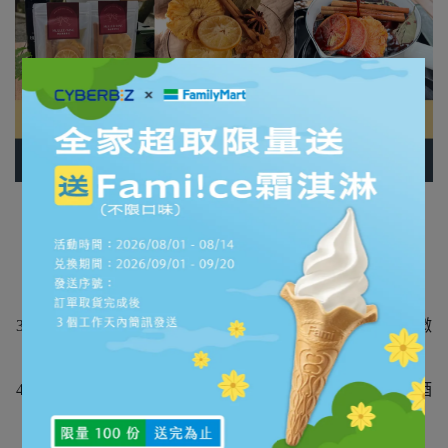
🍽 使用說明（作法）
1. 準備熱紅酒香料包與750ml紅酒一瓶
2. 取出脫氧劑，加入香料包至鍋中
3. 倒入半瓶紅酒，加入蘋果或柳橙片增添風味，小火煮至微
滾
4. 再倒入剩餘紅酒，小火煮至溫熱飄煙，切勿煮沸以保留酒
精