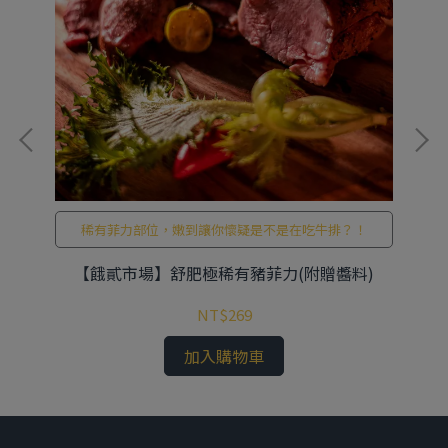
稀有菲力部位，嫩到讓你懷疑是不是在吃牛排？！
【餓貳市場】舒肥極稀有豬菲力(附贈醬料)
【
NT$269
加入購物車