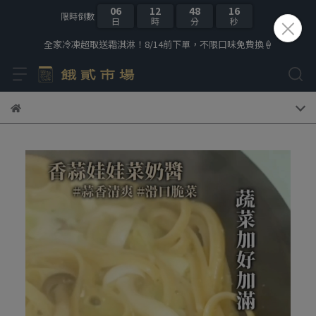
06
12
48
14
限時倒數
日
時
分
秒
全家冷凍超取送霜淇淋！8/14前下單，不限口味免費換🍦