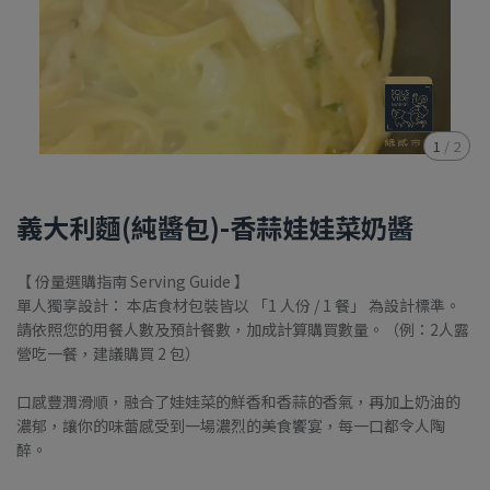
1
/
2
義大利麵(純醬包)-香蒜娃娃菜奶醬
【 份量選購指南 Serving Guide 】
單人獨享設計： 本店食材包裝皆以 「1 人份 / 1 餐」 為設計標準。
請依照您的用餐人數及預計餐數，加成計算購買數量。（例：2人露
營吃一餐，建議購買 2 包）
口感豐潤滑順，融合了娃娃菜的鮮香和香蒜的香氣，再加上奶油的
濃郁，讓你的味蕾感受到一場濃烈的美食饗宴，每一口都令人陶
醉。