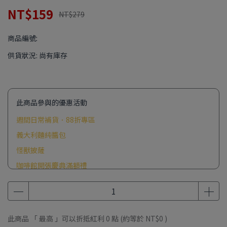
NT$159
NT$279
商品編號:
供貨狀況:
尚有庫存
此商品參與的優惠活動
週間日常補貨．88折專區
義大利麵純醬包
怪獸披薩
咖啡館開張慶典滿額禮
初夏露營季滿額禮
此商品 「 最高 」可以折抵紅利
0
點 (約等於
NT$0
)