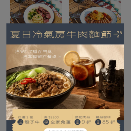
自由搭配，味蕾不受限！讓
自由搭配，味蕾不受限！讓
你在豐富口味中，隨選搭配
你在豐富口味中，隨選搭配
【義大利麵】煙燻培根蛋
【義大利麵】百菇番茄粉
奶醬BOX
紅醬BOX
出獨一無二的絕妙義大利麵
出獨一無二的絕妙義大利麵
NT$259
NT$329
NT$259
NT$329
加入購物車
加入購物車