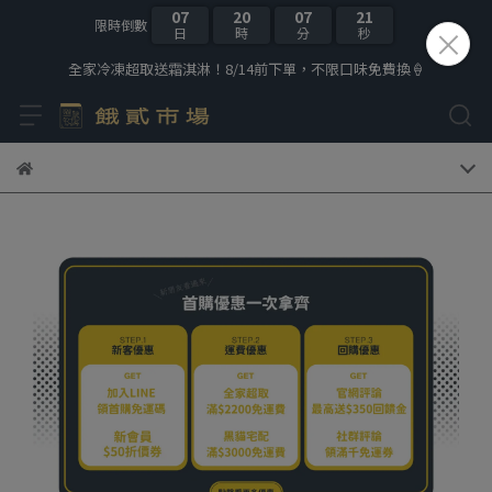
07
20
07
21
限時倒數
日
時
分
秒
全家冷凍超取送霜淇淋！8/14前下單，不限口味免費換🍦