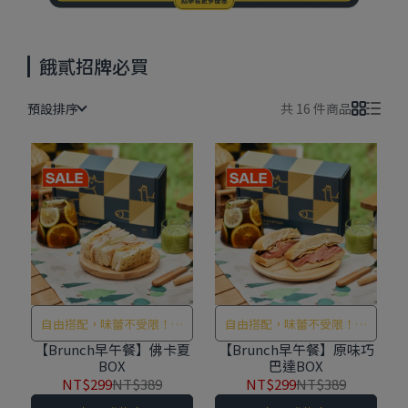
餓貳招牌必買
預設排序
共 16 件商品
自由搭配，味蕾不受限！讓
自由搭配，味蕾不受限！讓
你在豐富口味中，隨選搭配
你在豐富口味中，隨選搭配
【Brunch早午餐】佛卡夏
【Brunch早午餐】原味巧
BOX
巴達BOX
出獨一無二的元氣早午餐！
出獨一無二的元氣早午餐！
NT$299
NT$389
NT$299
NT$389