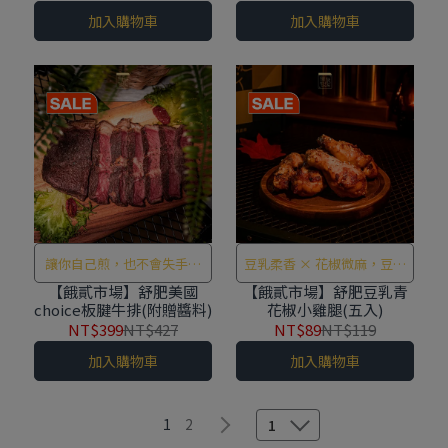
加入購物車
加入購物車
讓你自己煎，也不會失手的
豆乳柔香 × 花椒微麻，豆香
舒肥板腱牛排，嫩到懷疑人
麻韻一口愛上！！
【餓貳市場】舒肥美國
【餓貳市場】舒肥豆乳青
choice板腱牛排(附贈醬料)
花椒小雞腿(五入)
森！
NT$399
NT$427
NT$89
NT$119
加入購物車
加入購物車
1
2
1