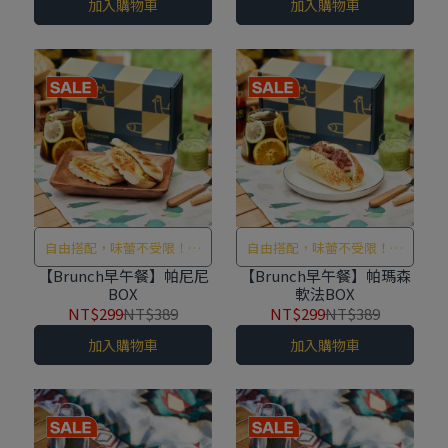
加入購物車
加入購物車
自由搭配，味蕾不受限！讓
自由搭配，味蕾不受限！讓
你在豐富口味中，隨選搭配
你在豐富口味中，隨選搭配
【Brunch早午餐】帕尼尼
【Brunch早午餐】帕瑪森
BOX
軟法BOX
出獨一無二的元氣早午餐！
出獨一無二的元氣早午餐！
NT$299
NT$389
NT$299
NT$389
加入購物車
加入購物車