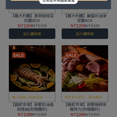
自由搭配，味蕾不受限！讓
自由搭配，味蕾不受限！讓
你在豐富口味中，隨選搭配
你在豐富口味中，隨選搭配
【義大利麵】香蒜娃娃菜
【義大利麵】鹹蛋奶油菠
奶醬BOX
菜醬BOX
出獨一無二的絕妙義大利麵
出獨一無二的絕妙義大利麵
NT$259
NT$329
NT$259
NT$329
加入購物車
加入購物車
爆汁透抽×蒜香奶油，一口
稀有菲力部位，嫩到讓你懷
咬下滿滿海味
疑是不是在吃牛排？！
【餓貳市場】舒肥奶油香
【餓貳市場】舒肥極稀有
蒜透抽(附贈醬料)
豬菲力(附贈醬料)
NT$299
NT$359
NT$269
NT$359