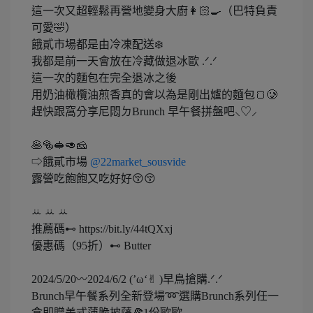
這一次又超輕鬆再營地變身大廚👩🏻‍🍳（巴特負責
可愛🤣）
餓貳市場都是由冷凍配送❄️
我都是前一天會放在冷藏做退冰歐 .ᐟ‪‪.ᐟ
這一次的麵包在完全退冰之後
用奶油橄欖油煎香真的會以為是剛出爐的麵包🍞🥲
趕快跟窩分享尼悶ㄉBrunch 早午餐拼盤吧⸜♡⸝
🥞🥯🥪🥑🧀
⇨餓貳市場
@22market_sousvide
露營吃飽飽又吃好好😚😚
ꕁ ꕁ ꕁ
推薦碼⊷ https://bit.ly/44tQXxj
優惠碼（95折）⊷ Butter
2024/5/20〰️2024/6/2 (’ω‘✌︎ )早鳥搶購.ᐟ‪‪.ᐟ
Brunch早午餐系列全新登場➿選購Brunch系列任一
盒即贈美式薄脆披薩🍕1份歐歐