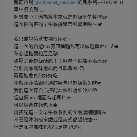
餓貳市場
@22market_sousvide
的新系列🌭BRUNCH
早午餐系列 ◡̎
超級開心！因為窩本來就是超級早午餐控🥲
這次把厲害的早午餐拼盤帶到營地啦～🏕️
我只能說餓貳市場很用心，
這一次的自選box有四種麵包可以做選擇🥐🍞🥖🥪
私心超推薦帕尼尼🥰
熱壓之後超級酥脆！！麵包一點都不馬虎🥹
舒肥肉品調味用心而且軟嫩啾c🥰
蒔蘿鮭魚真的好好吃
酪梨莎莎醬跟烤過的麵包也超級搭ㄉ歐🥑
我們這次有自己搭配炒蛋跟蔬菜沙拉😚
但自選box 裡面有起司片🧀
可以組合在麵包上🥪
再搭配這一次早午餐系列的允品濃縮咖啡☕️
不管是沖泡成拿鐵或是美式都超快速～
但是咖啡風味也都很足夠 (ᕑᗢᓫ∗)˒