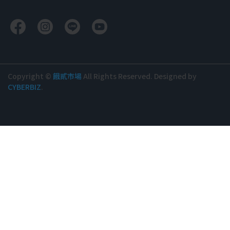
Copyright ©
餓貳市場
All Rights Reserved.
Designed by
CYBERBIZ
.