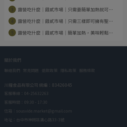
3
露營吃什麼｜餓貳市場｜只需要簡單加熱就可⋯
4
露營吃什麼｜餓貳市場｜只需三樣即可擁有聖⋯
5
露營吃什麼｜餓貳市場｜簡單加熱，美味輕鬆⋯
關於我們
聯絡我們
常見問題
退款政策
隱私政策
服務條款
川糧食品有限公司 統編：83426045
客服專線：04-25632263
客服時間：09:30 - 17:30
信箱：sousvide.market@gmail.com
地址：台中市神岡區溝心路33-3號