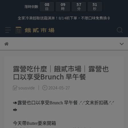
08
09
57
51
限時倒數
日
時
分
秒
全家冷凍超取送霜淇淋！8/14前下單，不限口味免費換🍦
露營吃什麼｜餓貳市場｜露營也
口以享受Brunch 早午餐
sousvide
2024-05-27
🥑露營也口以享受Brunch 早午餐 .ᐟ‪‪.ᐟ文末折扣碼.ᐟ‪‪.ᐟ
🥪
今天帶Butter要來開箱