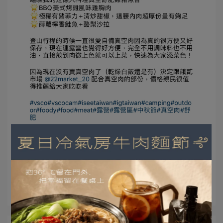
【原文連結：
Insragram:@uniswooo
】